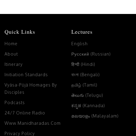
Quick Links
Lectures
Home
English
About
Русский (Russian)
Itinerary
हिन्दी (Hindi)
Initiation Standards
বাংলা (Bengali)
Vyāsa-Pūjā Homages By
தமிழ் (Tamil)
Disciples
తెలుగు (Telugu)
Podcasts
ಕನ್ನಡ (Kannada)
24/7 Online Radio
മലയാളം (Malayalam)
Www.manidharadas.com
Privacy Policy