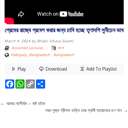
প্রেমের রাজ্যে প্রবেশ করার জন্য চাবি হচ্ছে তৃণাদপি সুনীচেন ভাব
March 4, 2024
by
Bhakti Vikasa Swami
Assorted Lectures
বাংলা
Habiganj, Bangladesh
,
Bangladesh
Play
Download
Add To Playlist
Facebook
WhatsApp
Copy
Share
Link
←
আমার আশীর্বাদ – কষ্ট হউক
→
পরম পূজ্য শ্রীপাদ ভক্তি চারু স্বামী মহারাজের গুণ গান